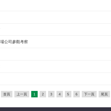
作
農場公司參觀考察
設
首頁
上一頁
1
2
3
4
5
6
下一頁
尾頁