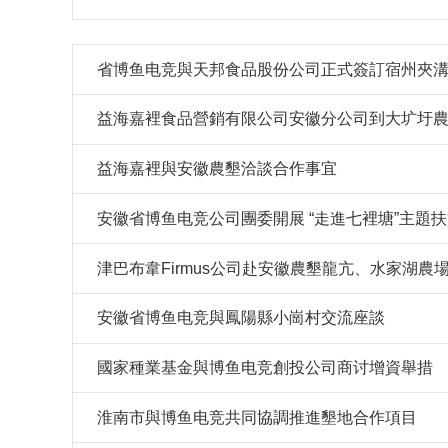
省博鱼电竞與天邦食品股份公司正式簽訂宿州夾
益海嘉裡食品營銷有限公司安徽分公司到大圹圩
益海嘉裡與安徽農墾洽談合作事宜
安徽省博鱼电竞公司團委開展 “走進七裡塘”主題
津巴布韋Firmus公司赴安徽農墾龍亢、水家湖農
安徽省博鱼电竞與鳳陽縣小崗村交流座談
國家種業基金與博鱼电竞創投公司商讨增資舉措
淮南市與博鱼电竞共同協調推進墾地合作項目