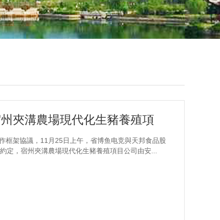
省博鱼电竞與天邦食品股份公司正式簽訂宿州夾溝農場現代化生豬養殖項目協議
框架協議，11月25日上午，省博鱼电竞與天邦食品股
定，宿州夾溝農場現代化生豬養殖項目公司由安...