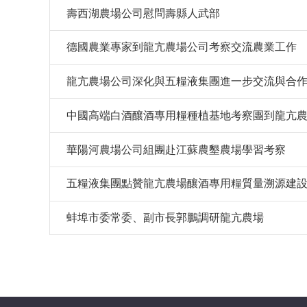
壽西湖農場公司慰問壽縣人武部
德國農業專家到龍亢農場公司考察交流農業工作
龍亢農場公司深化與五糧液集團進一步交流與合
中國高端白酒釀酒專用糧種植基地考察團到龍亢
華陽河農場公司組團赴江蘇農墾農場學習考察
五糧液集團點贊龍亢農場釀酒專用糧質量溯源建
蚌埠市委常委、副市長郭鵬調研龍亢農場