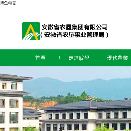
博鱼电竞
首頁
走進皖墾
現代農業