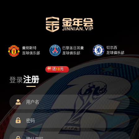
送
18
元
注册
登录