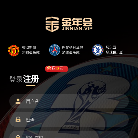
送
18
元
注册
登录